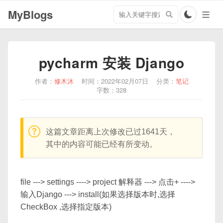
搜
MyBlogs
索
关
键
字
pycharm 安装 Django
作者：
修木沐
时间：2022年02月07日
分类：
笔记
字数：328
warning:
这篇文章距离上次修改已过1641天，
其中的内容可能已经有所变动。
file ---> settings ----> project 解释器 ---> 点击+ ---->
输入Django ---> install(如果选择版本时,选择
CheckBox ,选择指定版本)