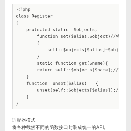
<?php

class Register

{

    protected static  $objects;

        function set($alias,$object)//
        {

            self::$objects[$alias]=$obje
        }

        static function get($name){

        return self::$objects[$name];/
    }

    function _unset($alias)　　{

        unset(self::$objects[$alias]);
    }

适配器模式
将各种截然不同的函数接口封装成统一的API。