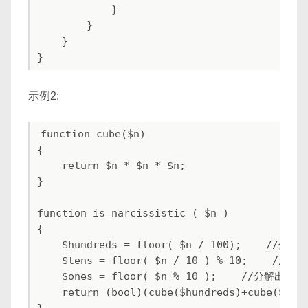
            }

        }

    }

示例2:
function cube($n)

{

    return $n * $n * $n;

}

function is_narcissistic ( $n )

{

    $hundreds = floor( $n / 100);    //分解
    $tens = floor( $n / 10 ) % 10;    //分
    $ones = floor( $n % 10 );    //分解出个位

    return (bool)(cube($hundreds)+cube($tens
}
