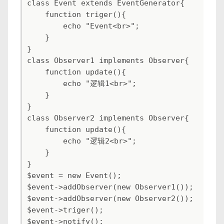
class Event extends EventGenerator{

    function triger(){

        echo "Event<br>";

    }

}

class Observer1 implements Observer{

    function update(){

        echo "逻辑1<br>";

    }

}

class Observer2 implements Observer{

    function update(){

        echo "逻辑2<br>";

    }

}

$event = new Event();

$event->addObserver(new Observer1());

$event->addObserver(new Observer2());

$event->triger();

$event->notify();