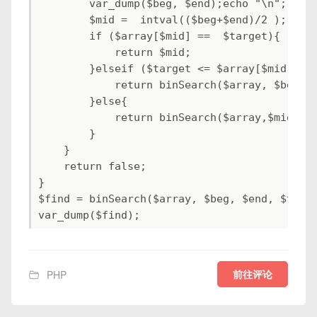
        var_dump($beg, $end);echo "\n";

        $mid =  intval(($beg+$end)/2 );

        if ($array[$mid] ==  $target){

            return $mid;

        }elseif ($target <= $array[$mid]){

            return binSearch($array, $beg,  
        }else{

            return binSearch($array,$mid+1, 
        }

    }

    return false;

}

$find = binSearch($array, $beg, $end, $targe
var_dump($find);
前往评论
PHP