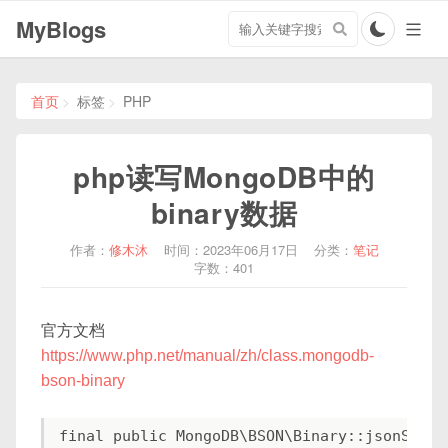
搜
MyBlogs
索
关
键
字
首页
标签
PHP
php读写MongoDB中的
binary数据
作者：
修木沐
时间：2023年06月17日
分类：
笔记
字数：401
官方文档
https://www.php.net/manual/zh/class.mongodb-
bson-binary