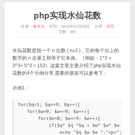
php实现水仙花数
作者：
修木沐
时间：2022年03月05日
分类：
研究
字数：891
水仙花数是指一个 n 位数 ( n≥3 )，它的每个位上的
数字的 n 次幂之和等于它本身。（例如：1^3 +
3^3+ 5^3 = 153）这篇文章主要介绍了php实现水仙
花数的4个示例分享,需要的朋友可以参考下：
示例1：
for($q=1; $q<=9; $q++){

    for($w=0; $w<=9; $w++){

        for($e=0; $e<=9; $e++){

            if($q* $q *$q + $w* $w* $w + $e*
                echo "$q $w $e "."<p>";
