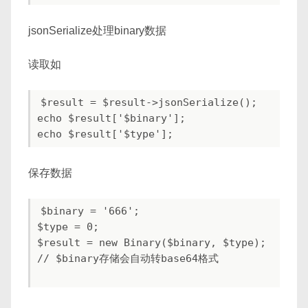
jsonSerialize处理binary数据
读取如
$result = $result->jsonSerialize();

echo $result['$binary'];

保存数据
$binary = '666';

$type = 0;

$result = new Binary($binary, $type);

// $binary存储会自动转base64格式
