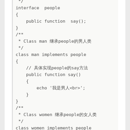
 */

interface  people

{

    public function  say();

}

/**

 * Class man 继承people的男人类

 */

class man implements people

{

    // 具体实现people的say方法

    public function say()

    {

        echo '我是男人<br>';

    }

}

/**

 * Class women 继承people的女人类

 */

class women implements people
