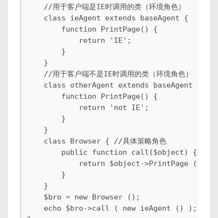
    //用于客户端是IE时调用的类（环境角色）

    class ieAgent extends baseAgent {

        function PrintPage() {

            return 'IE';

        }

    }

    //用于客户端不是IE时调用的类（环境角色）

    class otherAgent extends baseAgent {

        function PrintPage() {

            return 'not IE';

        }

    }

    class Browser { //具体策略角色

        public function call($object) {

            return $object->PrintPage ();

        }

    }

    $bro = new Browser ();

    echo $bro->call ( new ieAgent () );
