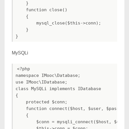
    }

    function close()

    {

        mysql_close($this->conn);

    }

MySQLi
<?php

namespace IMooc\Database;

use IMooc\IDatabase;

class MySQLi implements IDatabase

{

    protected $conn;

    function connect($host, $user, $passwd, 
    {

        $conn = mysqli_connect($host, $user,
        $this->conn = $conn;
