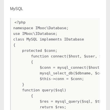
MySQL
<?php

namespace IMooc\Database;

use IMooc\IDatabase;

class MySQL implements IDatabase

{

    protected $conn;

        function connect($host, $user, $pass
        {

            $conn = mysql_connect($host, $us
            mysql_select_db($dbname, $conn);
            $this->conn = $conn;

    }

    function query($sql)

        {

            $res = mysql_query($sql, $this->
            return $res;
