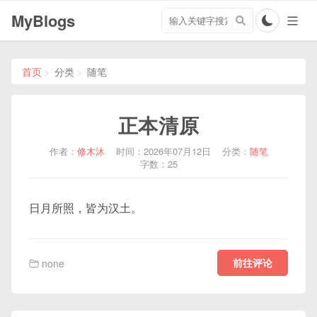
搜
MyBlogs
索
关
键
字
首页
分类
随笔
正本清原
作者：
修木沐
时间：2026年07月12日
分类：
随笔
字数：25
日月所照，皆为汉土。
前往评论
none