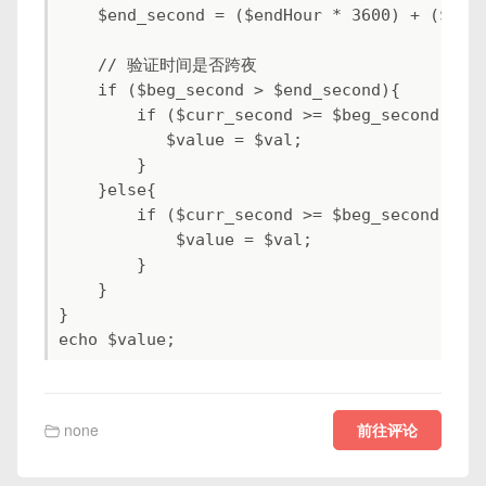
    $end_second = ($endHour * 3600) + ($endM
    // 验证时间是否跨夜

    if ($beg_second > $end_second){

        if ($curr_second >= $beg_second || $
           $value = $val;

        }

    }else{

        if ($curr_second >= $beg_second && $
            $value = $val;

        }

    }

}

echo $value;
前往评论
none