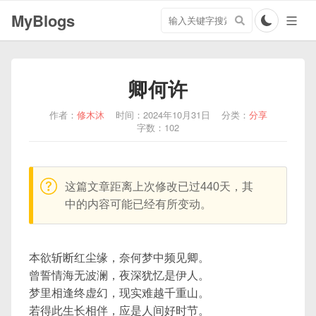
搜
MyBlogs
索
关
键
字
卿何许
作者：
修木沐
时间：2024年10月31日
分类：
分享
字数：102
warning:
这篇文章距离上次修改已过440天，其
中的内容可能已经有所变动。
本欲斩断红尘缘，奈何梦中频见卿。
曾誓情海无波澜，夜深犹忆是伊人。
梦里相逢终虚幻，现实难越千重山。
若得此生长相伴，应是人间好时节。