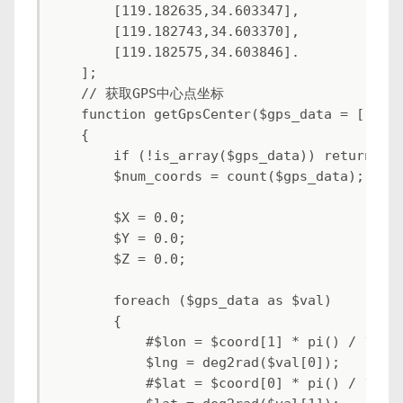
        [119.182635,34.603347],

        [119.182743,34.603370],

        [119.182575,34.603846].

    ];

    // 获取GPS中心点坐标

    function getGpsCenter($gps_data = [])

    {

        if (!is_array($gps_data)) return fal
        $num_coords = count($gps_data);

        $X = 0.0;

        $Y = 0.0;

        $Z = 0.0;

        foreach ($gps_data as $val)

        {

            #$lon = $coord[1] * pi() / 180;

            $lng = deg2rad($val[0]);

            #$lat = $coord[0] * pi() / 180;
