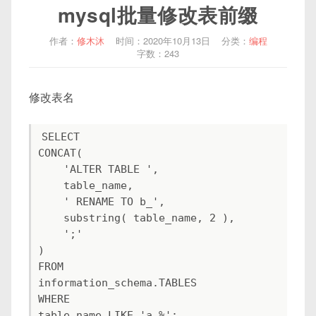
mysql批量修改表前缀
作者：
修木沐
时间：2020年10月13日
分类：
编程
字数：243
修改表名
SELECT

CONCAT(

    'ALTER TABLE ',

    table_name,

    ' RENAME TO b_',

    substring( table_name, 2 ),

    ';' 

) 

FROM

information_schema.TABLES 

WHERE

table_name LIKE 'a_%';