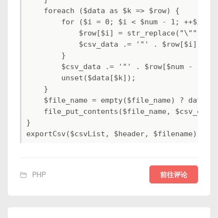
    foreach ($data as $k => $row) {

        for ($i = 0; $i < $num - 1; ++$i) {

            $row[$i] = str_replace("\"", "\"
            $csv_data .= '"' . $row[$i] . '"
        }

        $csv_data .= '"' . $row[$num - 1] . 
        unset($data[$k]);

    }

    $file_name = empty($file_name) ? date('Y
    file_put_contents($file_name, $csv_data)
}

exportCsv($csvList, $header, $filename);
前往评论
PHP