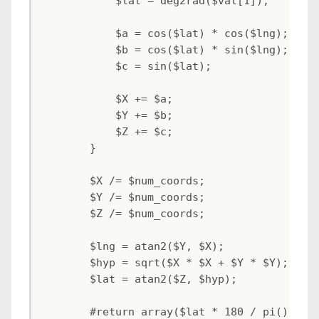
            $lat = deg2rad($val[1]);

            $a = cos($lat) * cos($lng);

            $b = cos($lat) * sin($lng);

            $c = sin($lat);

            $X += $a;

            $Y += $b;

            $Z += $c;

        }

        $X /= $num_coords;

        $Y /= $num_coords;

        $Z /= $num_coords;

        $lng = atan2($Y, $X);

        $hyp = sqrt($X * $X + $Y * $Y);

        $lat = atan2($Z, $hyp);

        #return array($lat * 180 / pi(), $lo