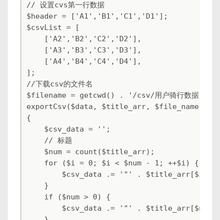
// 设置cvs第一行数据

$header = ['A1','B1','C1','D1'];

$csvList = [

    ['A2','B2','C2','D2'],

    ['A3','B3','C3','D3'],

    ['A4','B4','C4','D4'],

];

//下载csv的文件名

$filename = getcwd() . '/csv/用户骑行数据' . dat
exportCsv($data, $title_arr, $file_name = ''
{

    $csv_data = '';

    // 标题

    $num = count($title_arr);

    for ($i = 0; $i < $num - 1; ++$i) {

        $csv_data .= '"' . $title_arr[$i] . 
    }

    if ($num > 0) {

        $csv_data .= '"' . $title_arr[$num -
    }
