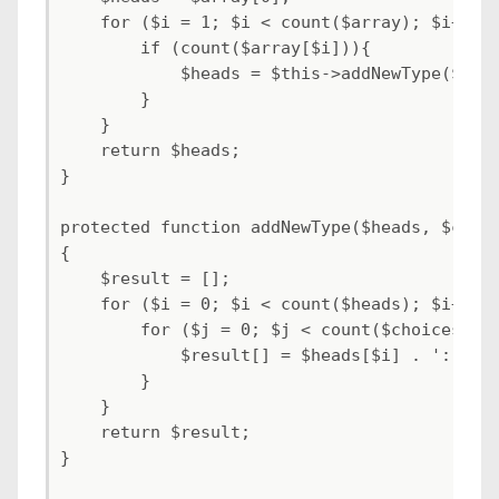
    for ($i = 1; $i < count($array); $i++){

        if (count($array[$i])){

            $heads = $this->addNewType($head
        }

    }

    return $heads;

}

protected function addNewType($heads, $choic
{

    $result = [];

    for ($i = 0; $i < count($heads); $i++){

        for ($j = 0; $j < count($choices); $
            $result[] = $heads[$i] . ':' . $
        }

    }

    return $result;

}
