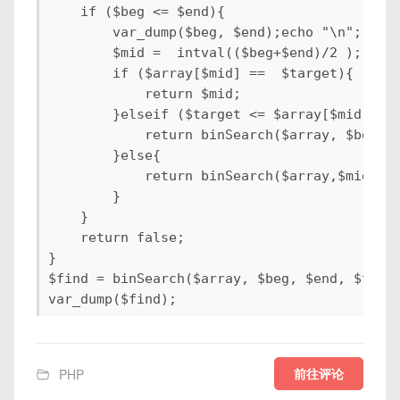
    if ($beg <= $end){

        var_dump($beg, $end);echo "\n";

        $mid =  intval(($beg+$end)/2 );

        if ($array[$mid] ==  $target){

            return $mid;

        }elseif ($target <= $array[$mid]){

            return binSearch($array, $beg,  
        }else{

            return binSearch($array,$mid+1, 
        }

    }

    return false;

}

$find = binSearch($array, $beg, $end, $targe
var_dump($find);
前往评论
PHP