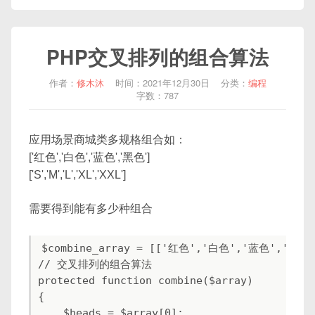
PHP交叉排列的组合算法
作者：
修木沐
时间：2021年12月30日
分类：
编程
字数：787
应用场景商城类多规格组合如：
['红色','白色','蓝色','黑色']
['S','M','L','XL','XXL']
需要得到能有多少种组合
$combine_array = [['红色','白色','蓝色','黑色'],
// 交叉排列的组合算法

protected function combine($array)

{

    $heads = $array[0];
