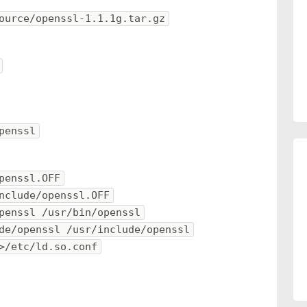
ource/openssl-1.1.1g.tar.gz
penssl
penssl.OFF
nclude/openssl.OFF
penssl /usr/bin/openssl
de/openssl /usr/include/openssl
>/etc/ld.so.conf