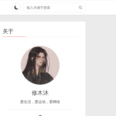
搜
索
关
键
字
关于
修木沐
爱生活，爱运动，爱网络