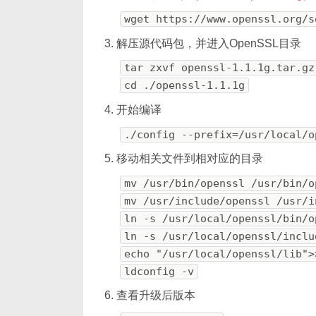
wget https://www.openssl.org/s
解压源代码包，并进入OpenSSL目录
tar zxvf openssl-1.1.1g.tar.gz
cd ./openssl-1.1.1g
开始编译
./config --prefix=/usr/local/o
移动相关文件到相对应的目录
mv /usr/bin/openssl /usr/bin/o
mv /usr/include/openssl /usr/i
ln -s /usr/local/openssl/bin/o
ln -s /usr/local/openssl/inclu
echo "/usr/local/openssl/lib">
ldconfig -v
查看升级后版本