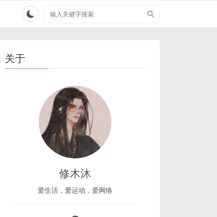
搜
索
关
键
字
关于
修木沐
爱生活，爱运动，爱网络