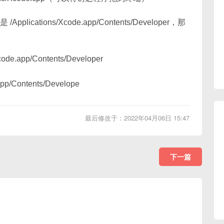
pplications/Xcode.app/Contents/Developer，那
Xcode.app/Contents/Developer
.app/Contents/Develope
最后修改于：2022年04月06日 15:47
下一篇