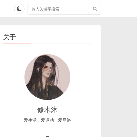
搜
索
关
键
字
关于
修木沐
爱生活，爱运动，爱网络