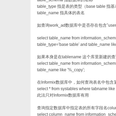
table_type 指是表的类型（base tabl
table_name 指具体的表名
如查询work_ad数据库中是否存在包含"us
select table_name from information_schem
table_type='base table' and table_name lik
如果本身是在tablename 这个库里新建的查询，可以
select table_name from information_schema
table_name like '%_copy';
在Informix数据库中，如何查询表名中包
select * from systables where tabname like
此法只对Informix数据库有用
查询指定数据库中指定表的所有字段名colum
select column_name from information_sc