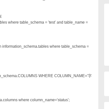
在
ables where table_schema = 'test' and table_name =
m information_schema.tables where table_schema =
ion_schema.COLUMNS WHERE COLUMN_NAME='字
ma.columns where column_name='status';