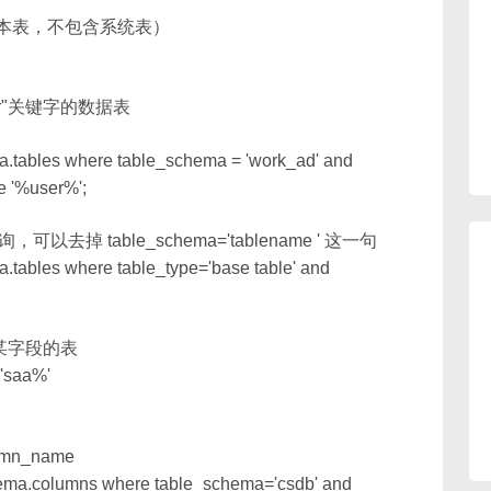
e 指基本表，不包含系统表）
er"关键字的数据表
a.tables where table_schema = 'work_ad' and
e '%user%';
去掉 table_schema='tablename ' 这一句
.tables where table_type='base table' and
含某字段的表
 'saa%'
n_name
hema.columns where table_schema='csdb' and