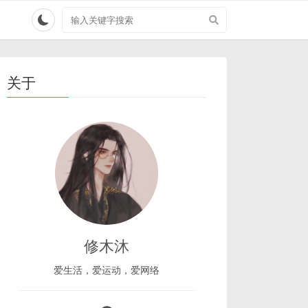
搜
索
关
键
字
关于
修木沐
爱生活，爱运动，爱网络