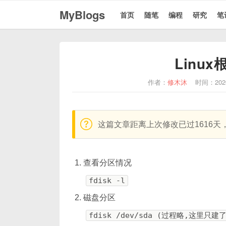
MyBlogs
首页
随笔
编程
研究
笔
Linu
作者：
修木沐
时间：202
warning:
这篇文章距离上次修改已过1616
查看分区情况
fdisk -l
磁盘分区
fdisk /dev/sda (过程略,这里只