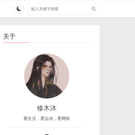
搜
索
关
键
字
关于
修木沐
爱生活，爱运动，爱网络