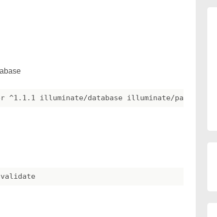
abase
-validate