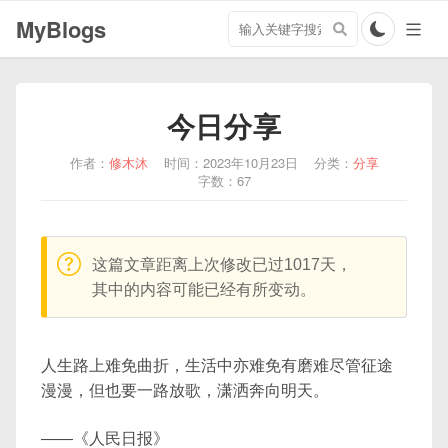
搜
MyBlogs
索
关
键
字
今日分享
作者：
修木沐
时间：2023年10月23日
分类：
分享
字数：67
warning:
这篇文章距离上次修改已过1017天，
其中的内容可能已经有所变动。
人生路上难免曲折，生活中亦难免有磨难尽管征途
漫漫，但也要一路放歌，潇洒奔向明天。
——《人民日报》