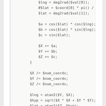
            $lng = deg2rad($val[0]);

            #$lat = $coord[0] * pi() / 180;

            $lat = deg2rad($val[1]);

            $a = cos($lat) * cos($lng);

            $b = cos($lat) * sin($lng);

            $c = sin($lat);

            $X += $a;

            $Y += $b;

            $Z += $c;

        }

        $X /= $num_coords;

        $Y /= $num_coords;

        $Z /= $num_coords;

        $lng = atan2($Y, $X);

        $hyp = sqrt($X * $X + $Y * $Y);

        $lat = atan2($Z, $hyp);
