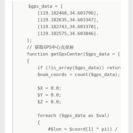
    $gps_data = [

        [119.182468,34.603796],

        [119.182635,34.603347],

        [119.182743,34.603370],

        [119.182575,34.603846].

    ];

    // 获取GPS中心点坐标

    function getGpsCenter($gps_data = [])

    {

        if (!is_array($gps_data)) return fal
        $num_coords = count($gps_data);

        $X = 0.0;

        $Y = 0.0;

        $Z = 0.0;

        foreach ($gps_data as $val)

        {

            #$lon = $coord[1] * pi() / 180;
