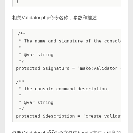
相关Validator.php命令名称，参数和描述
/**

 * The name and signature of the console com
 *

 * @var string

 */

protected $signature = 'make:validator {name
/**

 * The console command description.

 *

 * @var string

 */

修改Validator.php命令文件中handle方法：列举如