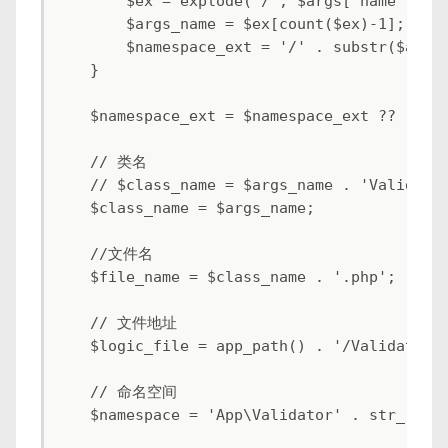
        $ex = explode('/', $args['name']);

        $args_name = $ex[count($ex)-1];

        $namespace_ext = '/' . substr($args[
    }

    $namespace_ext = $namespace_ext ?? '';

    // 类名

    // $class_name = $args_name . 'Validator
    $class_name = $args_name;

    //文件名

    $file_name = $class_name . '.php';

    // 文件地址

    $logic_file = app_path() . '/Validator' 
    // 命名空间

    $namespace = 'App\Validator' . str_repla