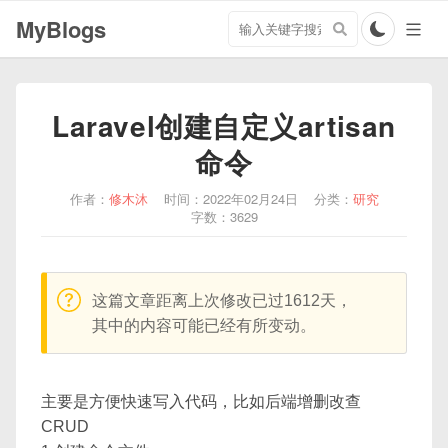
搜
MyBlogs
索
关
键
字
Laravel创建自定义artisan
命令
作者：
修木沐
时间：2022年02月24日
分类：
研究
字数：3629
warning:
这篇文章距离上次修改已过1612天，
其中的内容可能已经有所变动。
主要是方便快速写入代码，比如后端增删改查
CRUD