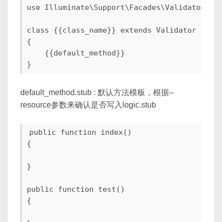
use Illuminate\Support\Facades\Validator;

class {{class_name}} extends Validator

{

    {{default_method}}

default_method.stub : 默认方法模板，根据--
resource参数来确认是否写入logic.stub
public function index()

{

}

public function test()

{
