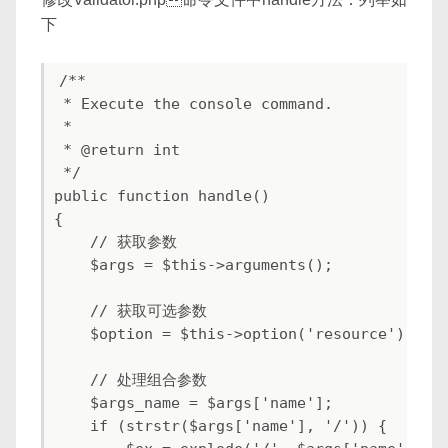
下
/**

 * Execute the console command.

 *

 * @return int

 */

public function handle()

{

    // 获取参数

    $args = $this->arguments();

    // 获取可选参数

    $option = $this->option('resource');

    // 处理组合参数

    $args_name = $args['name'];

    if (strstr($args['name'], '/')) {
