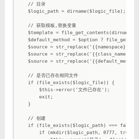
    // 目录

    $logic_path = dirname($logic_file);

    // 获取模板,替换变量

    $template = file_get_contents(dirname(__
    $default_method = $option ? file_get_con
    $source = str_replace('{{namespace}}', $
    $source = str_replace('{{class_name}}', 
    $source = str_replace('{{default_method}
    // 是否已存在相同文件

    if (file_exists($logic_file)) {

        $this->error('文件已存在');

        exit;

    }

    // 创建

    if (file_exists($logic_path) === false) 
        if (mkdir($logic_path, 0777, true) =