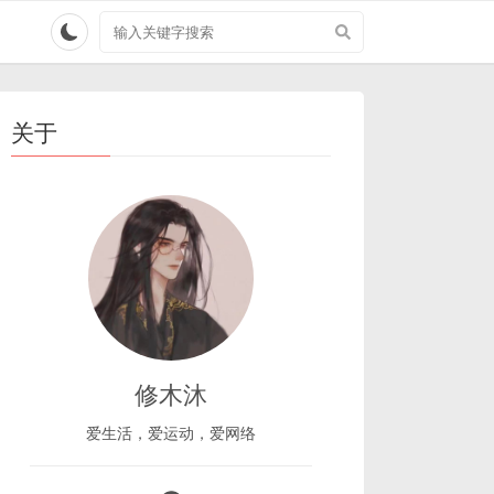
搜
索
关
键
字
关于
修木沐
爱生活，爱运动，爱网络